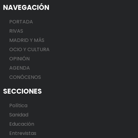
NAVEGACIÓN
PORTADA
RIVAS
MADRID Y MÁS
OCIO Y CULTURA
OPINIÓN
AGENDA
CONÓCENOS
SECCIONES
Política
Sanidad
Educación
Entrevistas