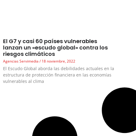
El G7 y casi 60 países vulnerables
lanzan un «escudo global» contra los
riesgos climáticos
Agencias Servimedia
18 noviembre, 2022
El Escudo Global aborda las debilidades actuales en la
estructura de protección financiera en las economías
vulnerables al clima