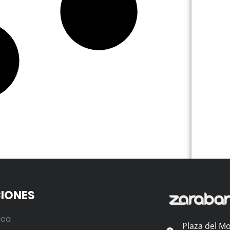
IONES
ica
Plaza del Mo