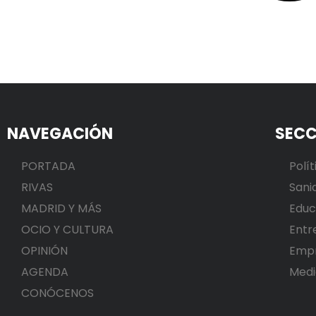
NAVEGACIÓN
SECC
PORTADA
Polít
RIVAS
Sani
MADRID Y MÁS
Educ
OCIO Y CULTURA
Entr
OPINIÓN
Emp
AGENDA
Medi
CONÓCENOS