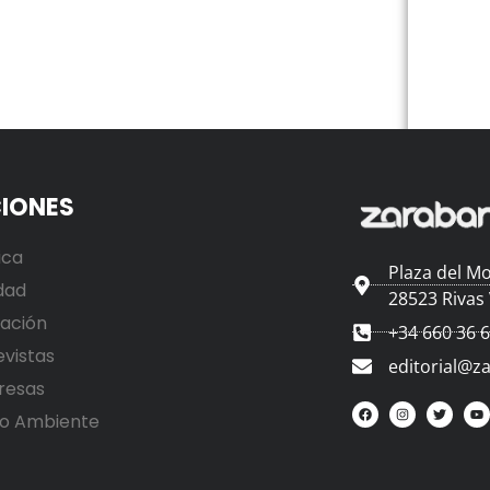
IONES
ica
Plaza del Mo
dad
28523 Rivas
ación
+34 660 36 
evistas
editorial@z
resas
o Ambiente