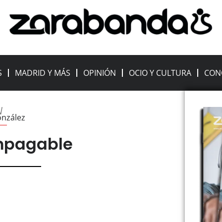
S
MADRID Y MÁS
OPINIÓN
OCIO Y CULTURA
CON
N
onzález
mpagable