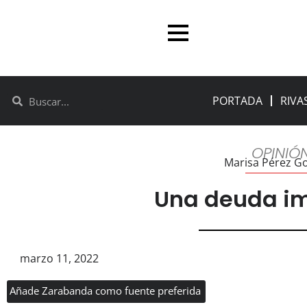
PORTADA
RIVA
OPINIÓ
Marisa Pérez G
Una deuda i
marzo 11, 2022
Añade Zarabanda como fuente preferida