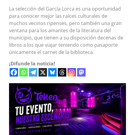
La selección del García Lorca es una oportunidad
para conocer mejor las raíces culturales de
muchos vecinos ripenses, pero también una gran
ventana para los amantes de la literatura del
municipio, que tienen a su disposición decenas de
libros a los que viajar teniendo como pasaporte
únicamente el carnet de la biblioteca.
¡Difunde la noticia!