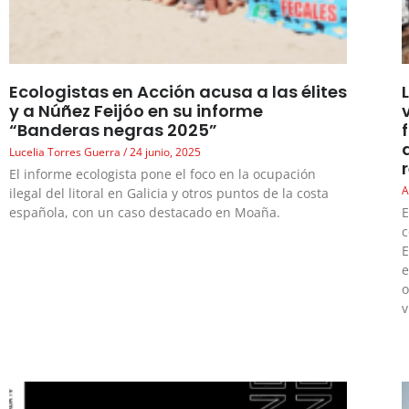
Ecologistas en Acción acusa a las élites
y a Núñez Feijóo en su informe
“Banderas negras 2025”
Lucelia Torres Guerra
24 junio, 2025
El informe ecologista pone el foco en la ocupación
A
ilegal del litoral en Galicia y otros puntos de la costa
española, con un caso destacado en Moaña.
E
c
E
e
o
v