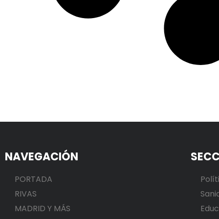
NAVEGACIÓN
SECC
PORTADA
Polít
RIVAS
Sani
MADRID Y MÁS
Educ