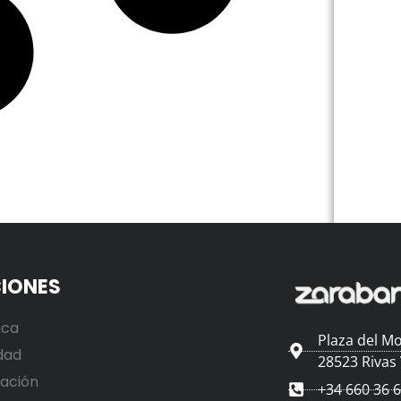
IONES
ica
Plaza del Mo
dad
28523 Rivas
ación
+34 660 36 