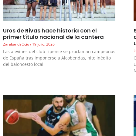
Uros de Rivas hace historia con el
primer título nacional de la cantera
ZarabandaOcio
19 julio, 2026
L
Las alevines del club ripense se proclaman campeonas
de España tras imponerse a Alcobendas, hito inédito
C
del baloncesto local
U
N