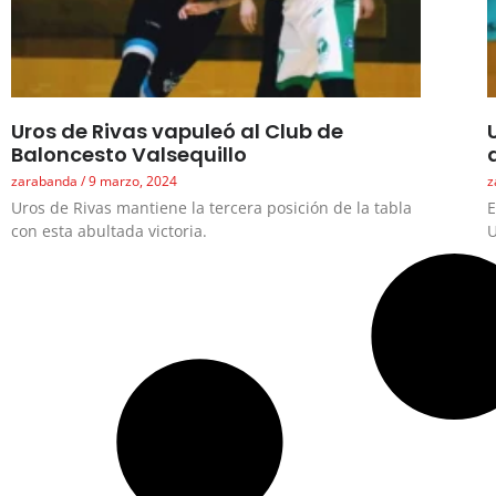
Uros de Rivas vapuleó al Club de
Baloncesto Valsequillo
zarabanda
9 marzo, 2024
z
Uros de Rivas mantiene la tercera posición de la tabla
E
con esta abultada victoria.
U