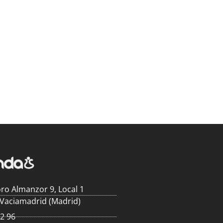
ro Almanzor 9, Local 1
 Vaciamadrid (Madrid)
62 96