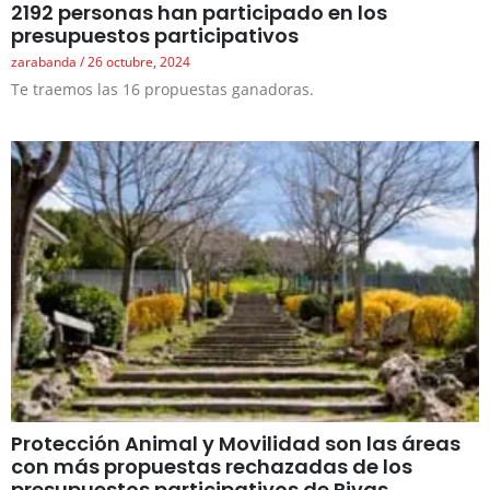
2192 personas han participado en los
presupuestos participativos
zarabanda
26 octubre, 2024
Te traemos las 16 propuestas ganadoras.
Protección Animal y Movilidad son las áreas
con más propuestas rechazadas de los
presupuestos participativos de Rivas