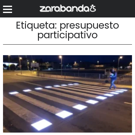
Etiqueta: presupuesto
participativo