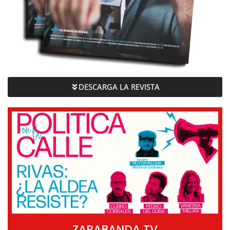
DESCARGA LA REVISTA
ZARABANDA TV