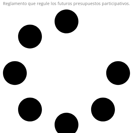
Reglamento que regule los futuros presupuestos participativos.