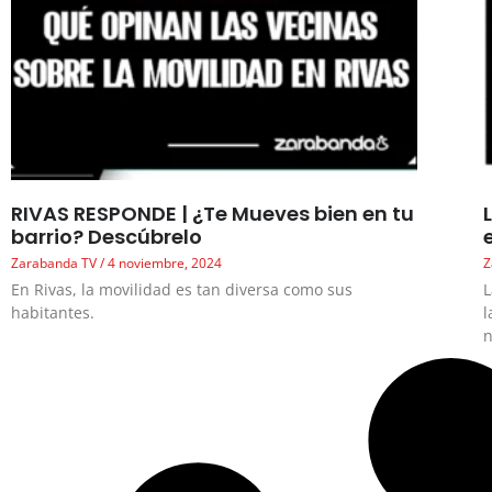
RIVAS RESPONDE | ¿Te Mueves bien en tu
barrio? Descúbrelo
Zarabanda TV
4 noviembre, 2024
Z
En Rivas, la movilidad es tan diversa como sus
L
habitantes.
l
n