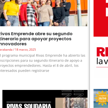
Rivas Emprende abre su segundo
itinerario para apoyar proyectos
innovadores
arabanda
18 marzo, 2025
l programa municipal Rivas Emprende ha abierto las
nscripciones para su segundo itinerario de apoyo a
royectos emprendedores. Hasta el 8 de abril, los
nteresados pueden registrarse