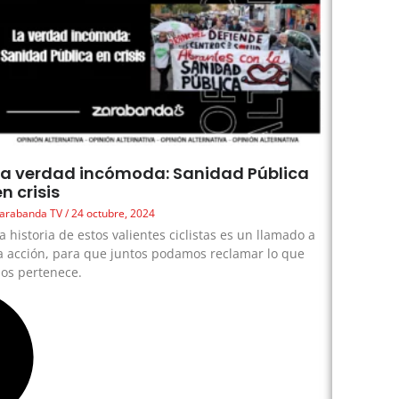
La verdad incómoda: Sanidad Pública
en crisis
arabanda TV
24 octubre, 2024
a historia de estos valientes ciclistas es un llamado a
a acción, para que juntos podamos reclamar lo que
os pertenece.