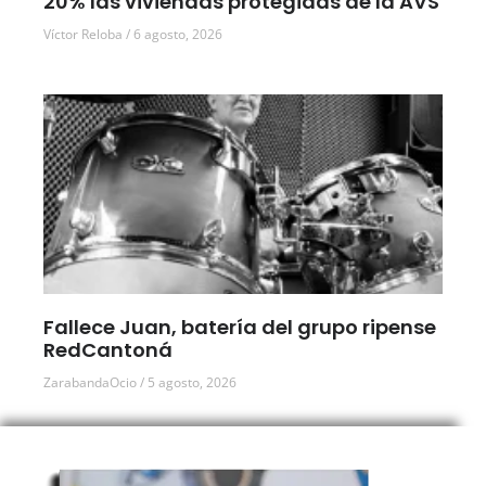
20% las viviendas protegidas de la AVS
Víctor Reloba
6 agosto, 2026
Fallece Juan, batería del grupo ripense
RedCantoná
ZarabandaOcio
5 agosto, 2026