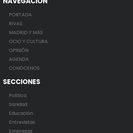
NAVEGACIÓN
PORTADA
RIVAS
MADRID Y MÁS
OCIO Y CULTURA
OPINIÓN
AGENDA
CONÓCENOS
SECCIONES
Política
Sanidad
Educación
Entrevistas
Empresas