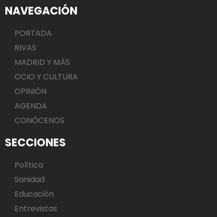
NAVEGACIÓN
PORTADA
RIVAS
MADRID Y MÁS
OCIO Y CULTURA
OPINIÓN
AGENDA
CONÓCENOS
SECCIONES
Política
Sanidad
Educación
Entrevistas