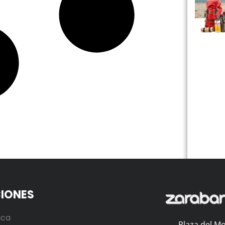
IONES
ica
Plaza del Mo