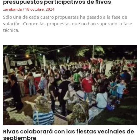
presupuestos participativos de Rivas
zarabanda
18 octubre, 2024
Sólo una de cada cuatro propuestas ha pasado a la fase de
votación. Conoce las propuestas que no han superado la fase
técnica.
Rivas colaborará con las fiestas vecinales de
septiembre