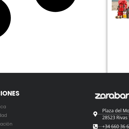
IONES
ica
Plaza del Mo
dad
28523 Rivas
ación
+34 660 36 