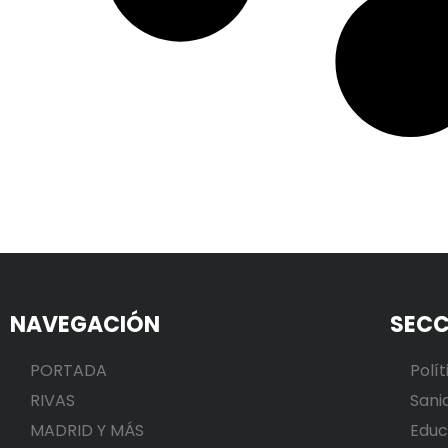
NAVEGACIÓN
SECC
PORTADA
Polít
RIVAS
Sani
MADRID Y MÁS
Educ