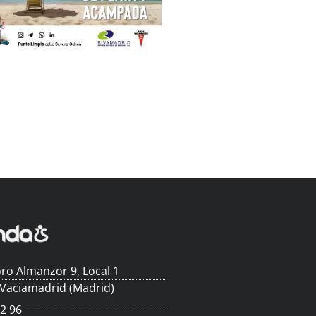
ro Almanzor 9, Local 1
 Vaciamadrid (Madrid)
62 96