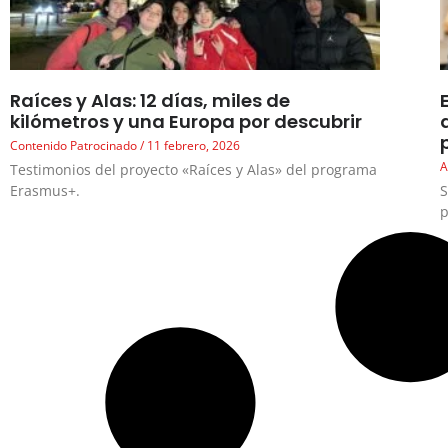
Raíces y Alas: 12 días, miles de
kilómetros y una Europa por descubrir
Contenido Patrocinado
11 febrero, 2026
A
Testimonios del proyecto «Raíces y Alas» del programa
Erasmus+.
S
p