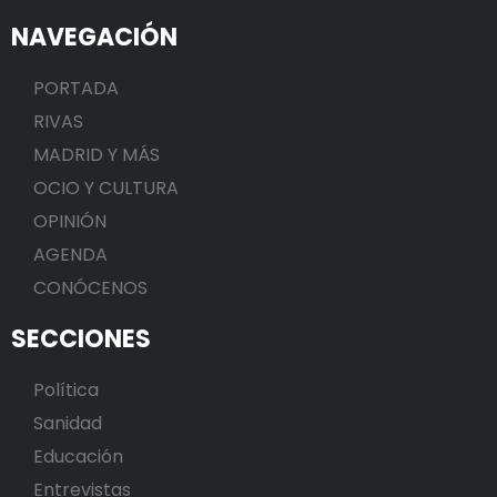
NAVEGACIÓN
PORTADA
RIVAS
MADRID Y MÁS
OCIO Y CULTURA
OPINIÓN
AGENDA
CONÓCENOS
SECCIONES
Política
Sanidad
Educación
Entrevistas