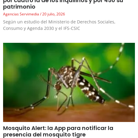
por cuatro la de los inquilinos y por 450 su
patrimonio
Agencias Servimedia
20 julio, 2026
Según un estudio del Ministerio de Derechos Sociales,
Consumo y Agenda 2030 y el IFS-CSIC
Mosquito Alert: la App para notificar la
presencia del mosquito tigre