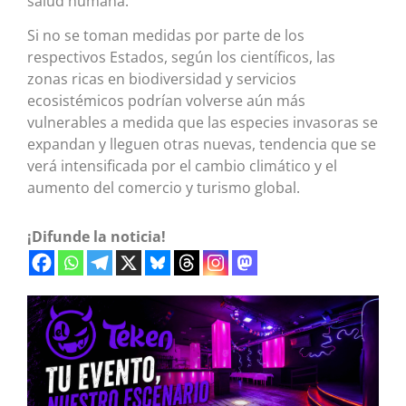
salud humana.
Si no se toman medidas por parte de los
respectivos Estados, según los científicos, las
zonas ricas en biodiversidad y servicios
ecosistémicos podrían volverse aún más
vulnerables a medida que las especies invasoras se
expandan y lleguen otras nuevas, tendencia que se
verá intensificada por el cambio climático y el
aumento del comercio y turismo global.
¡Difunde la noticia!