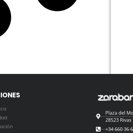
IONES
ica
Plaza del Mo
dad
28523 Rivas
ación
+34 660 36 