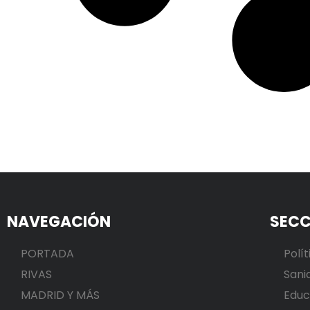
NAVEGACIÓN
SECC
PORTADA
Polít
RIVAS
Sani
MADRID Y MÁS
Educ