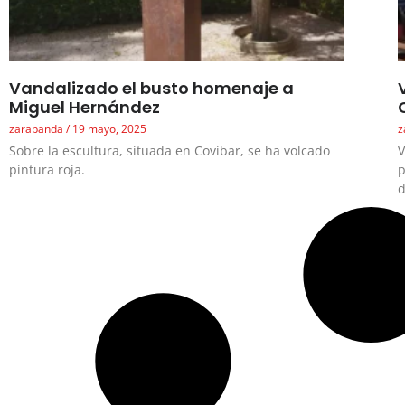
Vandalizado el busto homenaje a
Miguel Hernández
zarabanda
19 mayo, 2025
z
Sobre la escultura, situada en Covibar, se ha volcado
V
pintura roja.
p