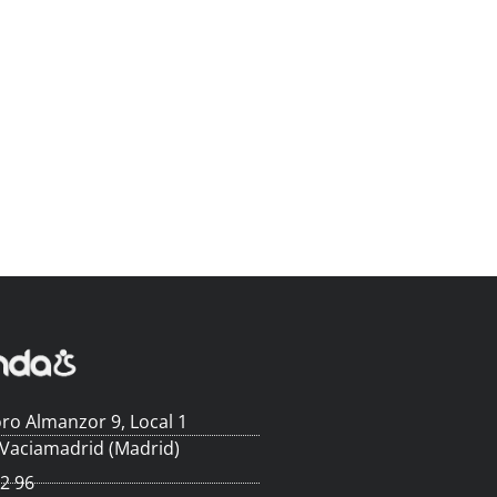
ro Almanzor 9, Local 1
 Vaciamadrid (Madrid)
62 96