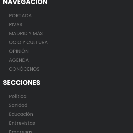
NAVEGACIÓN
PORTADA
RIVAS
MADRID Y MÁS
OCIO Y CULTURA
OPINIÓN
AGENDA
CONÓCENOS
SECCIONES
Política
Sanidad
Educación
Entrevistas
Empresas