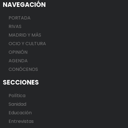
NAVEGACIÓN
PORTADA
RIVAS
MADRID Y MÁS
OCIO Y CULTURA
OPINIÓN
AGENDA
CONÓCENOS
SECCIONES
Política
Sanidad
Educación
Entrevistas