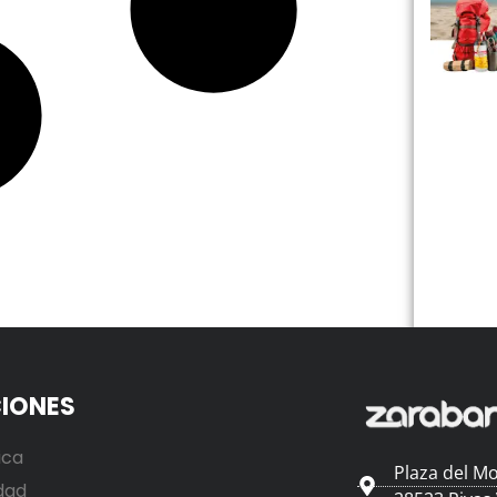
IONES
ica
Plaza del Mo
dad