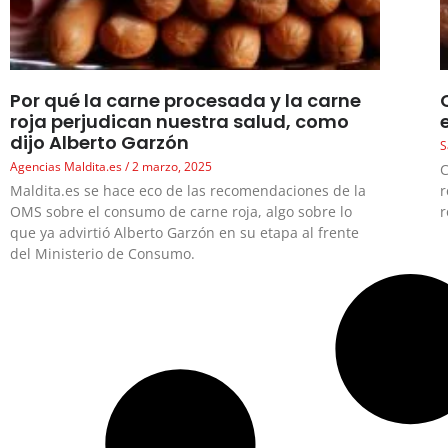
Por qué la carne procesada y la carne
roja perjudican nuestra salud, como
dijo Alberto Garzón
S
Agencias Maldita.es
2 marzo, 2025
C
Maldita.es se hace eco de las recomendaciones de la
r
OMS sobre el consumo de carne roja, algo sobre lo
r
que ya advirtió Alberto Garzón en su etapa al frente
del Ministerio de Consumo.