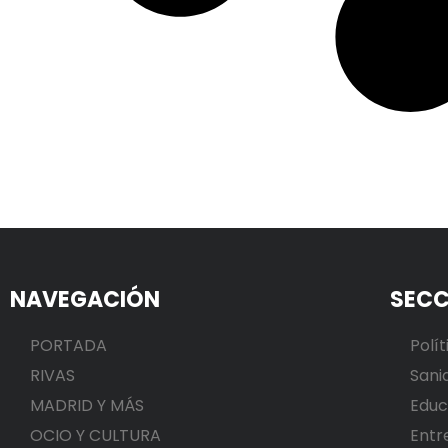
NAVEGACIÓN
SECC
PORTADA
Polít
RIVAS
Sani
MADRID Y MÁS
Educ
OCIO Y CULTURA
Entr