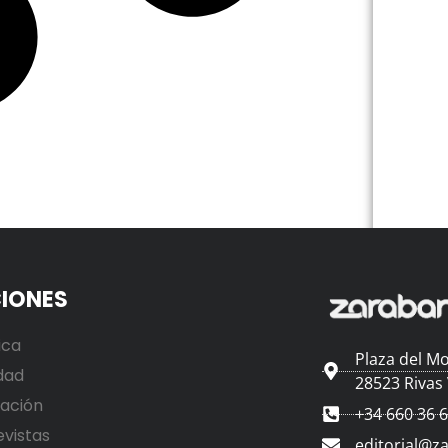
IONES
ica
Plaza del Mo
dad
28523 Rivas
ación
+34 660 36 
evistas
editorial@z