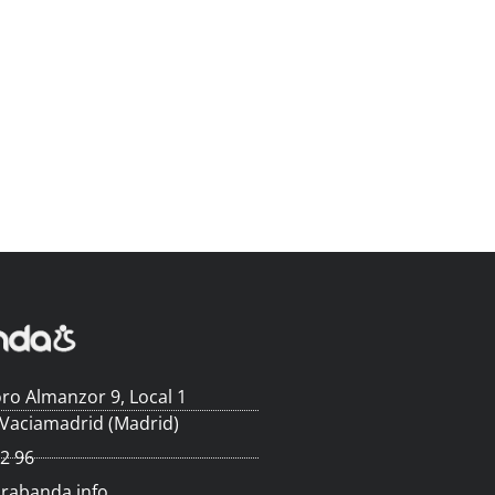
ro Almanzor 9, Local 1
 Vaciamadrid (Madrid)
62 96
arabanda.info