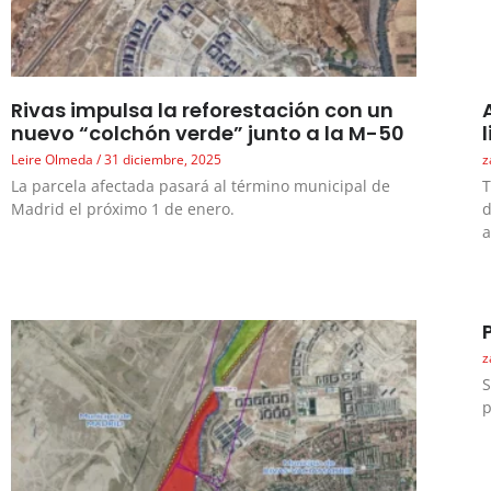
Rivas impulsa la reforestación con un
nuevo “colchón verde” junto a la M-50
Leire Olmeda
31 diciembre, 2025
z
La parcela afectada pasará al término municipal de
T
Madrid el próximo 1 de enero.
d
a
z
S
p