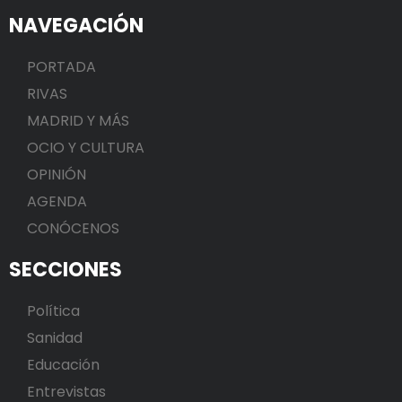
NAVEGACIÓN
PORTADA
RIVAS
MADRID Y MÁS
OCIO Y CULTURA
OPINIÓN
AGENDA
CONÓCENOS
SECCIONES
Política
Sanidad
Educación
Entrevistas