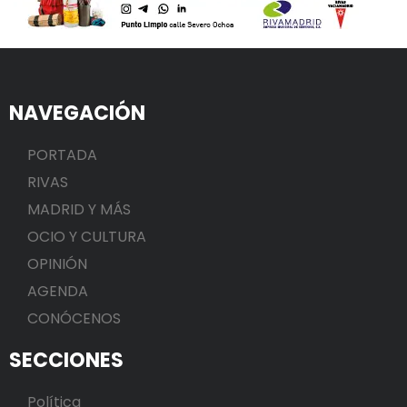
NAVEGACIÓN
PORTADA
RIVAS
MADRID Y MÁS
OCIO Y CULTURA
OPINIÓN
AGENDA
CONÓCENOS
SECCIONES
Política