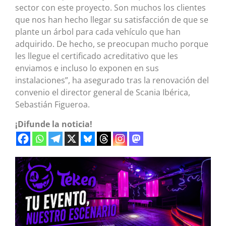
sector con este proyecto. Son muchos los clientes
que nos han hecho llegar su satisfacción de que se
plante un árbol para cada vehículo que han
adquirido. De hecho, se preocupan mucho porque
les llegue el certificado acreditativo que les
enviamos e incluso lo exponen en sus
instalaciones”, ha asegurado tras la renovación del
convenio el director general de Scania Ibérica,
Sebastián Figueroa.
¡Difunde la noticia!