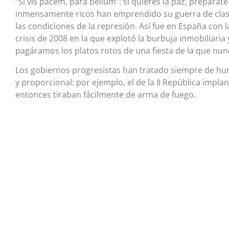
“Si vis pacem, para bellum”: si quieres la paz, prepárat
inmensamente ricos han emprendido su guerra de clas
las condiciones de la represión. Así fue en España con 
crisis de 2008 en la que explotó la burbuja inmobiliaria
pagáramos los platos rotos de una fiesta de la que nun
Los gobiernos progresistas han tratado siempre de hum
y proporcional: por ejemplo, el de la II República impla
entonces tiraban fácilmente de arma de fuego.