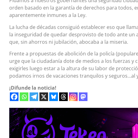
Pidamos a nuestros gobernantes una seguridad ciudada
orden basado en la garantía de derechos para todos, en
aparentemente inmunes a la Ley.
La lucha de décadas consiguió establecer eso que llama
la inseguridad de quedar desprovisto de todo ante un
que, sin ahorros ni jubilación, abocaba a la miseria.
Frente a propuestas de abolición de la policía (popular
urge que la ciudadanía dote de medios a los fuerzas y 
exigirles luego estar a la altura de su labor de protecc
podamos irnos de vacaciones tranquilos y seguros…al
¡Difunde la noticia!