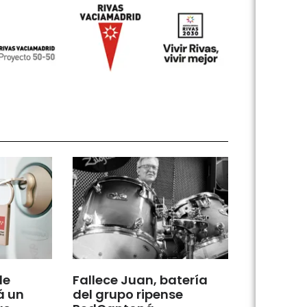
de
Fallece Juan, batería
á un
del grupo ripense