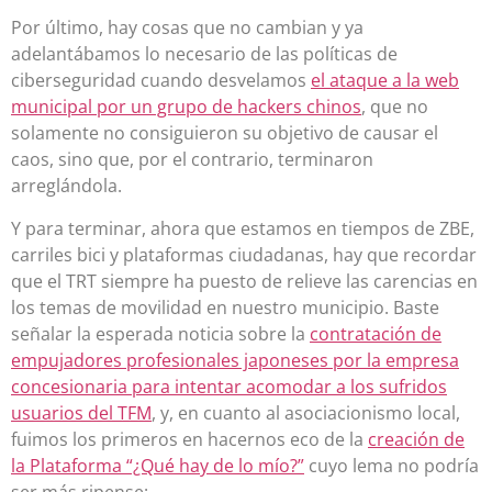
Por último, hay cosas que no cambian y ya
adelantábamos lo necesario de las políticas de
ciberseguridad cuando desvelamos
el ataque a la web
municipal por un grupo de hackers chinos
, que no
solamente no consiguieron su objetivo de causar el
caos, sino que, por el contrario, terminaron
arreglándola.
Y para terminar, ahora que estamos en tiempos de ZBE,
carriles bici y plataformas ciudadanas, hay que recordar
que el TRT siempre ha puesto de relieve las carencias en
los temas de movilidad en nuestro municipio. Baste
señalar la esperada noticia sobre la
contratación de
empujadores profesionales japoneses por la empresa
concesionaria para intentar acomodar a los sufridos
usuarios del TFM
, y, en cuanto al asociacionismo local,
fuimos los primeros en hacernos eco de la
creación de
la Plataforma “¿Qué hay de lo mío?”
cuyo lema no podría
ser más ripense: