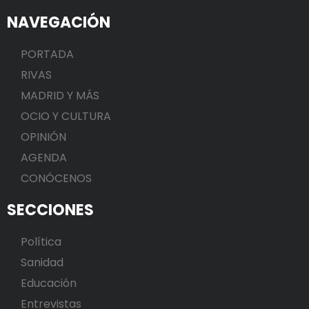
NAVEGACIÓN
PORTADA
RIVAS
MADRID Y MÁS
OCIO Y CULTURA
OPINIÓN
AGENDA
CONÓCENOS
SECCIONES
Política
Sanidad
Educación
Entrevistas