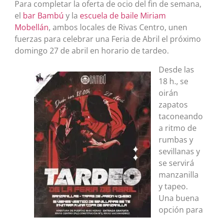
Para completar la oferta de ocio del fin de semana,
el
bar Bambú
y la
escuela de baile Miriam
Mobellán
, ambos locales de Rivas Centro, unen
fuerzas para celebrar una Feria de Abril el próximo
domingo 27 de abril en horario de tardeo.
Desde las
18 h., se
oirán
zapatos
taconeando
a ritmo de
rumbas y
sevillanas y
se servirá
manzanilla
y tapeo.
Una buena
opción para