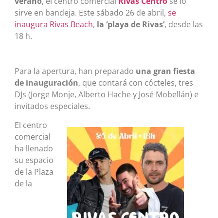
verano
, el centro comercial
Rivas Centro
se lo
sirve en bandeja. Este sábado 26 de abril,
se
inaugura Rivas Beach
,
la ‘playa de Rivas’
, desde las
18 h.
Para la apertura, han preparado
una gran fiesta
de inauguración
, que contará con cócteles, tres
DJs (Jorge Monje, Alberto Hache y José Mobellán) e
invitados especiales.
El centro
comercial
ha llenado
su espacio
de la Plaza
de la