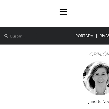
PORTADA
RIVA
OPINIÓ
Janette No