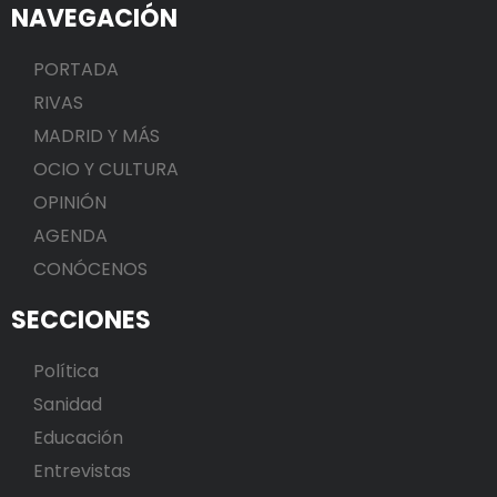
NAVEGACIÓN
PORTADA
RIVAS
MADRID Y MÁS
OCIO Y CULTURA
OPINIÓN
AGENDA
CONÓCENOS
SECCIONES
Política
Sanidad
Educación
Entrevistas