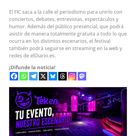
El FIC saca a la calle el periodismo para unirlo con
conciertos, debates, entrevistas, espectáculos y
humor. Además del público presencial, que podrá
asistir de manera totalmente gratuita a todo lo que
ocurra en los distintos escenarios, el festival
también podrá seguirse en streaming en la web y
redes de elDiario.es.
¡Difunde la noticia!