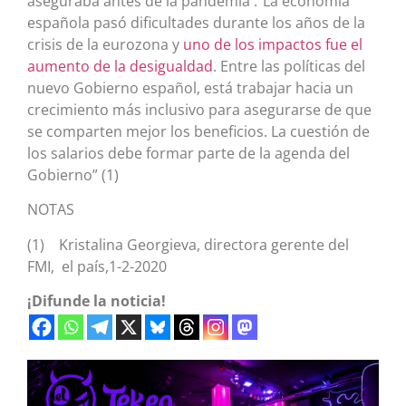
aseguraba antes de la pandemia :“La economía
española pasó dificultades durante los años de la
crisis de la eurozona y
uno de los impactos fue el
aumento de la desigualdad
. Entre las políticas del
nuevo Gobierno español, está trabajar hacia un
crecimiento más inclusivo para asegurarse de que
se comparten mejor los beneficios. La cuestión de
los salarios debe formar parte de la agenda del
Gobierno” (1)
NOTAS
(1) Kristalina Georgieva, directora gerente del
FMI, el país,1-2-2020
¡Difunde la noticia!