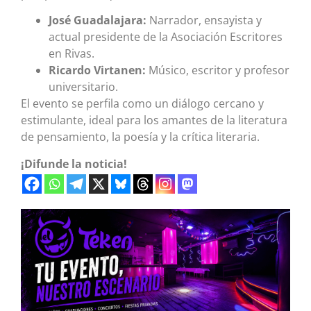
José Guadalajara:
Narrador, ensayista y
actual presidente de la Asociación Escritores
en Rivas.
Ricardo Virtanen:
Músico, escritor y profesor
universitario.
El evento se perfila como un diálogo cercano y
estimulante, ideal para los amantes de la literatura
de pensamiento, la poesía y la crítica literaria.
¡Difunde la noticia!