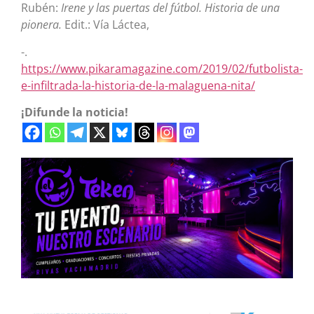
Rubén:
Irene y las puertas
del fútbol. H
istoria de una
pionera.
Edit.: Vía Láctea,
-.
https://www.pikaramagazine.com/2019/02/futbolista-
e-infiltrada-la-historia-de-la-malaguena-nita/
¡Difunde la noticia!