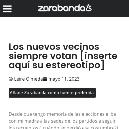
Los nuevos vecinos
siempre votan [inserte
aquí su estereotipo]
Leire Olmeda
mayo 11, 2023
Añade Zarabanda como fuente preferida
Desde que tengo memoria de las elecciones e iba
con mi madre a las sedes de los partidos a seguir
los recuentos (¿cuándo se perdió esa costumbre?),