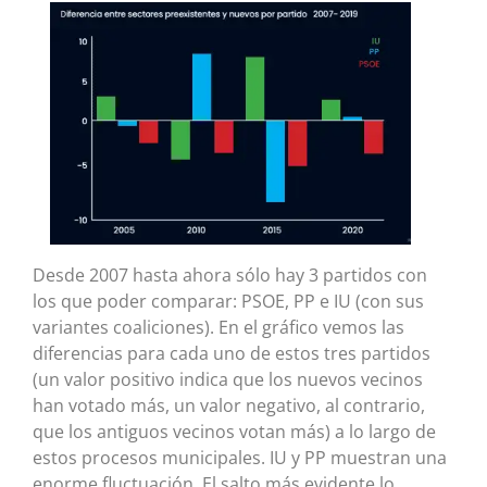
Desde 2007 hasta ahora sólo hay 3 partidos con
los que poder comparar: PSOE, PP e IU (con sus
variantes coaliciones). En el gráfico vemos las
diferencias para cada uno de estos tres partidos
(un valor positivo indica que los nuevos vecinos
han votado más, un valor negativo, al contrario,
que los antiguos vecinos votan más) a lo largo de
estos procesos municipales. IU y PP muestran una
enorme fluctuación. El salto más evidente lo