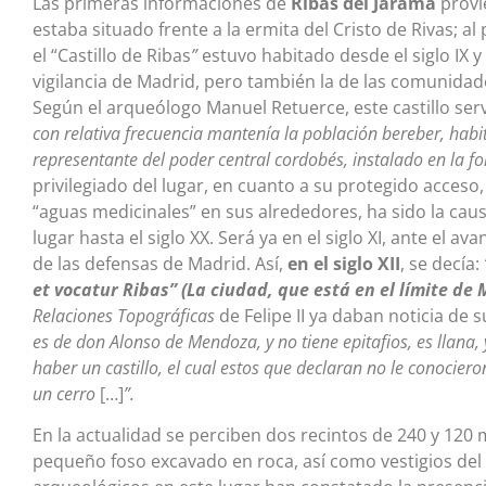
Las primeras informaciones de
Ribas del Jarama
provi
estaba situado frente a la ermita del Cristo de Rivas; a
el “Castillo de Ribas
”
estuvo habitado desde el siglo IX y 
vigilancia de Madrid, pero también la de las comunidade
Según el arqueólogo Manuel Retuerce, este castillo serv
con relativa frecuencia mantenía la población bereber, habit
representante del poder central cordobés, instalado en la f
privilegiado del lugar, en cuanto a su protegido acceso, 
“aguas medicinales” en sus alrededores, ha sido la cau
lugar hasta el siglo XX. Será ya en el siglo XI, ante el a
de las defensas de Madrid. Así,
en el siglo XII
, se decía:
et vocatur Ribas” (La ciudad, que está en el límite de
Relaciones Topográficas
de Felipe II ya daban noticia de
es de don Alonso de Mendoza, y no tiene epitafios, es llana, 
haber un castillo, el cual estos que declaran no le conociero
un cerro
[…]
”.
En la actualidad se perciben dos recintos de 240 y 120 
pequeño foso excavado en roca, así como vestigios del 