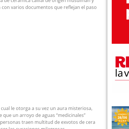
ia de cerámica califal de origen musulmán y
a con varios documentos que reflejan el paso
cual le otorga a su vez un aura misteriosa,
be que un arroyo de aguas “medicinales”
 personas traen multitud de exvotos de cera
ecer las curaciones milagrosas.