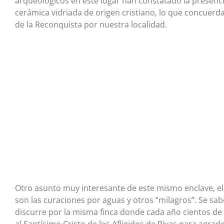
arqueológicos en este lugar han constatado la presenc
cerámica vidriada de origen cristiano, lo que concuerd
de la Reconquista por nuestra localidad.
Otro asunto muy interesante de este mismo enclave, el 
son las curaciones por aguas y otros “milagros”. Se sa
discurre por la misma finca donde cada año cientos de
al Santísimo Cristo de los Afligidos de Rivas para agrad