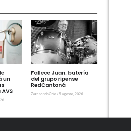
de
Fallece Juan, batería
á un
del grupo ripense
as
RedCantoná
a AVS
ZarabandaOcio
5 agosto, 2026
026