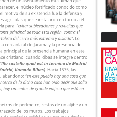
enen de un asentamiento musulmán que
l parecer, el núcleo fortificado conocido como
el motivo de su existencia fue la defensa y
s agrícolas que se instalaron en torno a él.
ía para: “
evitar
sublevaciones y revueltas que
ante principal de toda esta región, contra el
ortaleza del cerro más extremo y aislado”
. Lo
la cercanía al río Jarama y la presencia de
sa principal de la presencia humana en este
vance cristiano, cuando Ribas se integre dentro
“Illo castello quod est in termino de Madrid
 Madrid, llamada Ribas)
. Hacia 1575, las
 su abandono:
“en este pueblo hay una casa que
y cerca de la dicha casa han oído decir que solía
n, hay cimientos de grande edificio que está en
metros de perímetro, restos de un aljibe y un
trazado de los muros. Los trabajos