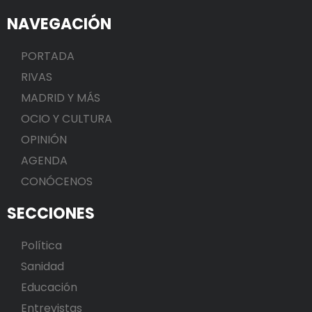
NAVEGACIÓN
PORTADA
RIVAS
MADRID Y MÁS
OCIO Y CULTURA
OPINIÓN
AGENDA
CONÓCENOS
SECCIONES
Política
Sanidad
Educación
Entrevistas