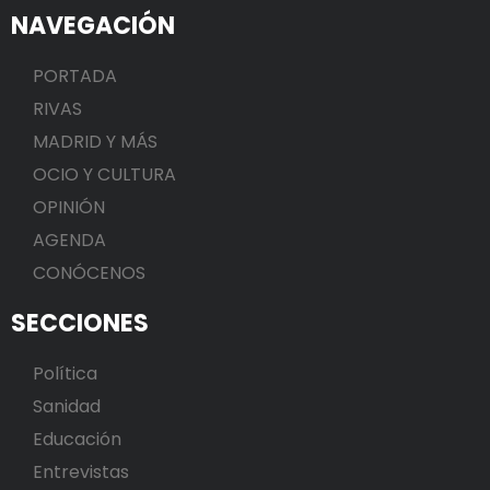
NAVEGACIÓN
PORTADA
RIVAS
MADRID Y MÁS
OCIO Y CULTURA
OPINIÓN
AGENDA
CONÓCENOS
SECCIONES
Política
Sanidad
Educación
Entrevistas