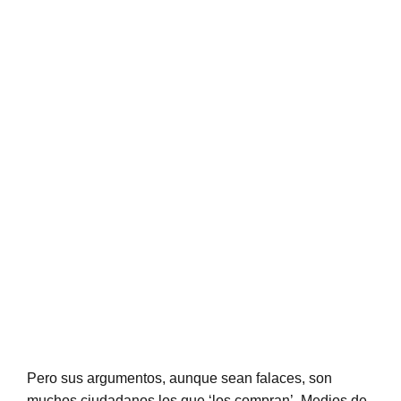
Pero sus argumentos, aunque sean falaces, son
muchos ciudadanos los que ‘los compran’. Medios de