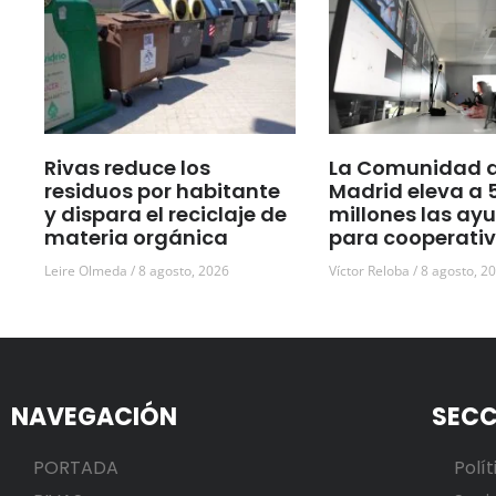
Rivas reduce los
La Comunidad 
residuos por habitante
Madrid eleva a 
y dispara el reciclaje de
millones las ay
materia orgánica
para cooperati
Leire Olmeda
8 agosto, 2026
Víctor Reloba
8 agosto, 2
NAVEGACIÓN
SECC
PORTADA
Polít