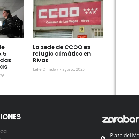
de
La sede de CCOO es
5,5
refugio climático en
udas
Rivas
vas
Leire Olmeda
7 agosto, 2026
026
IONES
ica
Plaza del Mo