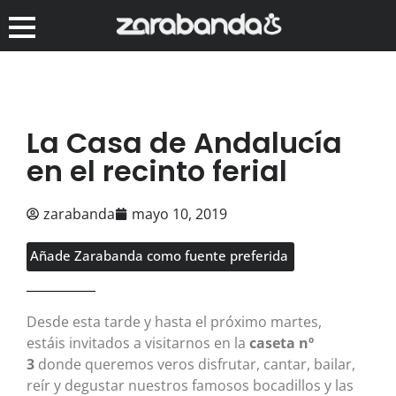
La Casa de Andalucía
en el recinto ferial
zarabanda
mayo 10, 2019
Añade Zarabanda como fuente preferida
Desde esta tarde y hasta el próximo martes,
estáis invitados a visitarnos en la
caseta nº
3
donde queremos veros disfrutar, cantar, bailar,
reír y degustar nuestros famosos bocadillos y las