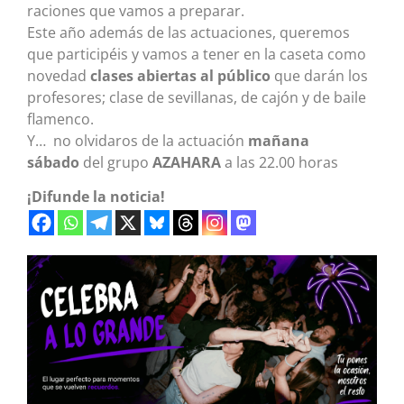
raciones que vamos a preparar.
Este año además de las actuaciones, queremos
que participéis y vamos a tener en la caseta como
novedad
clases abiertas al público
que darán los
profesores; clase de sevillanas, de cajón y de baile
flamenco.
Y… no olvidaros de la actuación
mañana
sábado
del grupo
AZAHARA
a las 22.00 horas
¡Difunde la noticia!