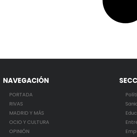
NAVEGACIÓN
SECC
PORTADA
Polít
RIVAS
Sani
MADRID Y MÁS
Educ
OCIO Y CULTURA
Entr
OPINIÓN
Emp