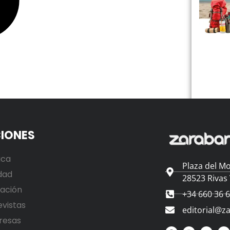
IONES
ica
Plaza del Mo
dad
28523 Rivas
ación
+34 660 36 
evistas
editorial@z
resas