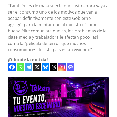
“También es de mala suerte que justo ahora vaya a
ser el consumo uno de los motivos que van a
acabar definitivamente con este Gobierno”,
agregó, para lamentar que al ministro, “como
buena élite comunista que es, los problemas de la
clase media y trabajadora le afectan poco” así
como la “película de terror que muchos
consumidores de este país están viviendo”.
¡Difunde la noticia!