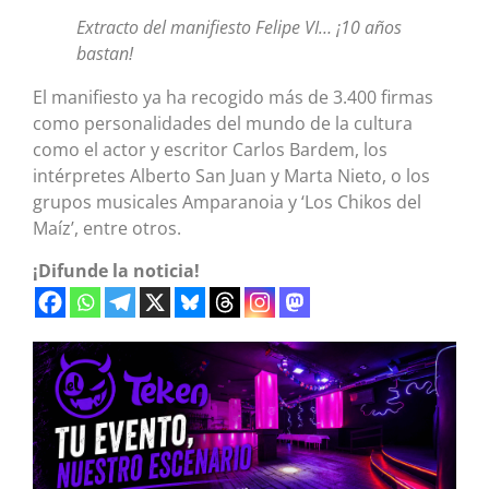
Extracto del manifiesto Felipe VI… ¡10 años
bastan!
El manifiesto ya ha recogido más de 3.400 firmas
como personalidades del mundo de la cultura
como el actor y escritor Carlos Bardem, los
intérpretes Alberto San Juan y Marta Nieto, o los
grupos musicales Amparanoia y ‘Los Chikos del
Maíz’, entre otros.
¡Difunde la noticia!