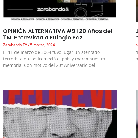
OPINIÓN ALTERNATIVA #9 I 20 Años del
11M. Entrevista a Eulogio Paz
Zarabanda TV
5 marzo, 2024
z
El 11 de marzo de 2004 tuvo lugar un atentado
“
terrorista que estremeció el país y marcó nuestra
n
memoria. Con motivo del 20° Aniversario del