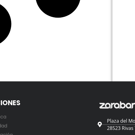
IONES
ica
Plaza del Mo
dad
28523 Rivas
ación