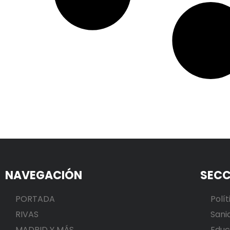
NAVEGACIÓN
SECC
PORTADA
Polít
RIVAS
Sani
MADRID Y MÁS
Educ