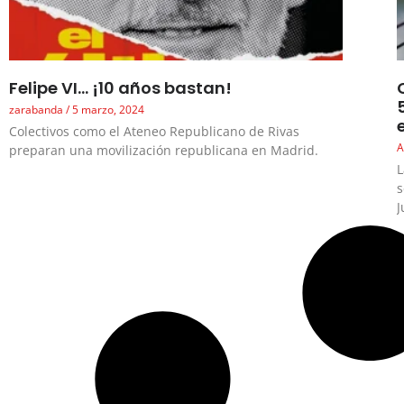
Felipe VI… ¡10 años bastan!
zarabanda
5 marzo, 2024
Colectivos como el Ateneo Republicano de Rivas
A
preparan una movilización republicana en Madrid.
L
s
J