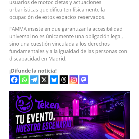
usuarios de motocicletas y actuaciones
urbanísticas que dificulten físicamente la
ocupación de estos espacios reservados.
FAMMA insiste en que garantizar la accesibilidad
universal no es únicamente una obligación legal,
sino una cuestión vinculada a los derechos
fundamentales y a la igualdad de las personas con
discapacidad en Madrid.
¡Difunde la noticia!