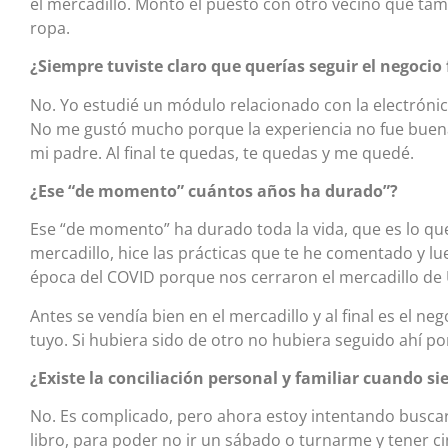
el mercadillo. Montó el puesto con otro vecino que ta
ropa.
¿Siempre tuviste claro que querías seguir el negocio 
No. Yo estudié un módulo relacionado con la electrónic
No me gustó mucho porque la experiencia no fue buen
mi padre. Al final te quedas, te quedas y me quedé.
¿Ese “de momento” cuántos años ha durado”?
Ese “de momento” ha durado toda la vida, que es lo que 
mercadillo, hice las prácticas que te he comentado y l
época del COVID porque nos cerraron el mercadillo de
Antes se vendía bien en el mercadillo y al final es el neg
tuyo. Si hubiera sido de otro no hubiera seguido ahí p
¿Existe la conciliación personal y familiar cuando s
No. Es complicado, pero ahora estoy intentando buscar
libro, para poder no ir un sábado o turnarme y tener c