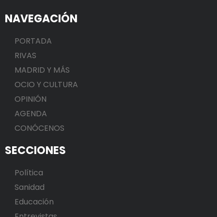
NAVEGACIÓN
PORTADA
RIVAS
MADRID Y MÁS
OCIO Y CULTURA
OPINIÓN
AGENDA
CONÓCENOS
SECCIONES
Política
Sanidad
Educación
Entrevistas