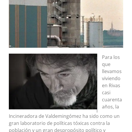
Para los
que
llevamos
viviendo
en Rivas
casi
cuarenta
años, la
Incineradora de Valdemingómez ha sido como un
gran laboratorio de políticas tóxicas contra la
población y un gran despropósito político y