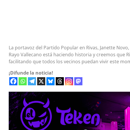
La portavoz del Partido Popular en Rivas, Janette Novo
Rayo Vallecano está haciendo historia y creemos que Ri
facilitando que todos los vecinos puedan vivir este mo
¡Difunde la noticia!