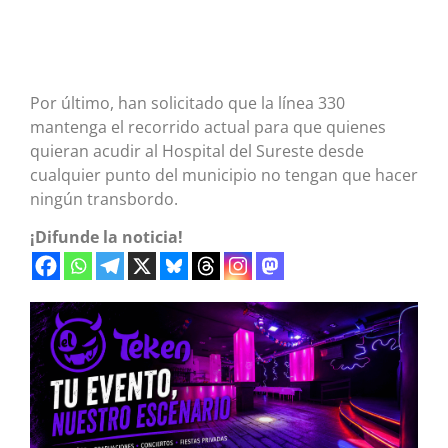
Por último, han solicitado que la línea 330
mantenga el recorrido actual para que quienes
quieran acudir al Hospital del Sureste desde
cualquier punto del municipio no tengan que hacer
ningún transbordo.
¡Difunde la noticia!